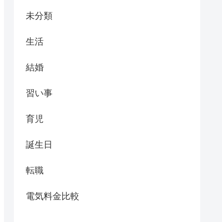
未分類
生活
結婚
習い事
育児
誕生日
転職
電気料金比較