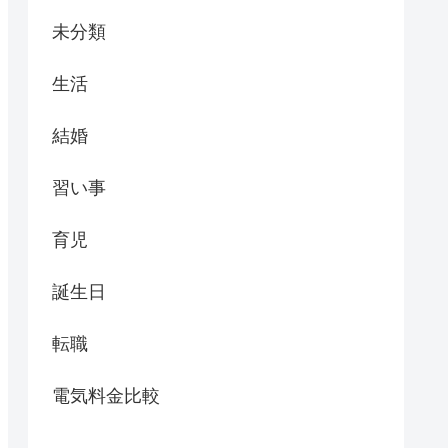
未分類
生活
結婚
習い事
育児
誕生日
転職
電気料金比較