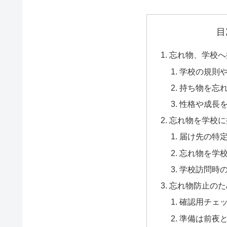
目
忘れ物、学校へ
学校の規則
持ち物を忘
性格や成長
忘れ物を学校に
届け先の特
忘れ物を学
学校訪問時
忘れ物防止のた
確認用チェ
準備は前夜