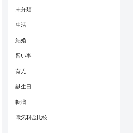
未分類
生活
結婚
習い事
育児
誕生日
転職
電気料金比較