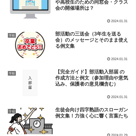
や高校生のための同窓会・クラス
会の開催場所は？
2024.01.31
部活動の三送会（3年生を送る
学校
会）のメッセージとそのまま使え
る例文集
2024.01.31
【完全ガイド】部活動入部届 の
学校
作成方法と例文（参加理由や意気
込み、保護者の意見欄含む）
2024.01.31
生徒会向け四字熟語のスローガン
学校
例文集！力強く心に響く言葉たち
2024.01.29