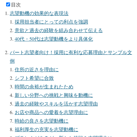
目次
志望動機の効果的な表現法
採用担当者にとっての利点を強調
意欲と過去の経験を組み合わせて伝える
40代・50代は志望動機をより具体化
パート志望者向け！採用に有利な応募理由とサンプル文
例
住所の近さを理由に
シフト希望に合致
時間の余裕が生まれたため
新しい分野への挑戦と興味を動機に
過去の経験やスキルを活かす志望理由
お店や商品への愛着を志望理由に
時給の良さを志望動機に
福利厚生の充実を志望動機に