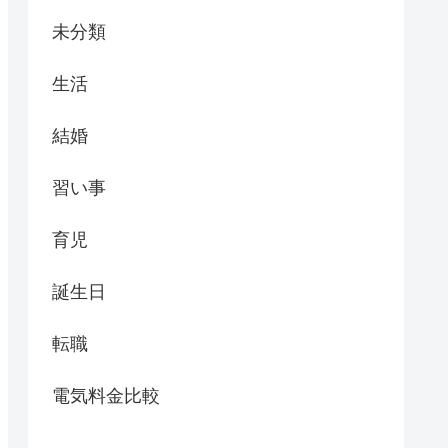
未分類
生活
結婚
習い事
育児
誕生日
転職
電気料金比較