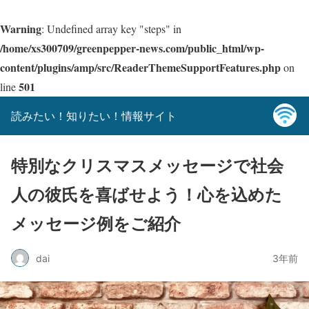
Warning
: Undefined array key "steps" in
/home/xs300709/greenpepper-news.com/public_html/wp-
content/plugins/amp/src/ReaderThemeSupportFeatures.php
on
501
line
読みたい！知りたい！情報サイト
特別なクリスマスメッセージで社会
人の彼氏を喜ばせよう！心を込めた
メッセージ例をご紹介
dai
3年前