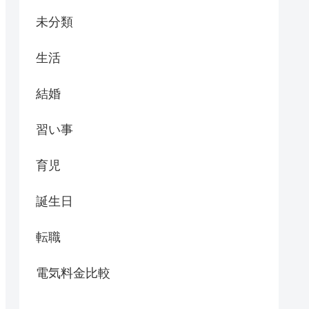
未分類
生活
結婚
習い事
育児
誕生日
転職
電気料金比較